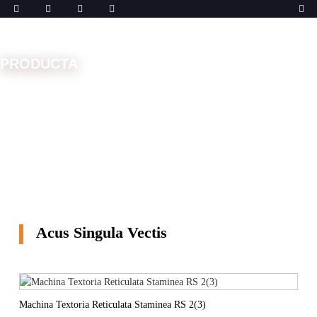
PRODUCTA
Domus
Machinae
Machina reticulans
Acus
Singula Vectis
Acus Singula Vectis
Machina Textoria Reticulata Staminea RS 2(3)